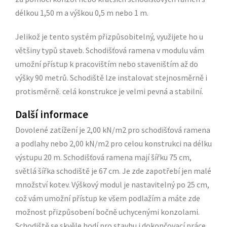
délkou 1,50 m a výškou 0,5 m nebo 1 m.
Jelikož je tento systém přizpůsobitelný, využijete ho u
většiny typů staveb. Schodišťová ramena v modulu vám
umožní přístup k pracovištím nebo staveništím až do
výšky 90 metrů. Schodiště lze instalovat stejnosměrně i
protisměrně. celá konstrukce je velmi pevná a stabilní.
Další informace
Dovolené zatížení je 2,00 kN/m2 pro schodišťová ramena
a podlahy nebo 2,00 kN/m2 pro celou konstrukci na délku
výstupu 20 m. Schodišťová ramena mají šířku 75 cm,
světlá šířka schodiště je 67 cm. Je zde zapotřebí jen malé
množství kotev. Výškový modul je nastavitelný po 25 cm,
což vám umožní přístup ke všem podlažím a máte zde
možnost přizpůsobení bočně uchycenými konzolami.
Schodiště se skvěle hodí pro stavbu i dokončovací práce.