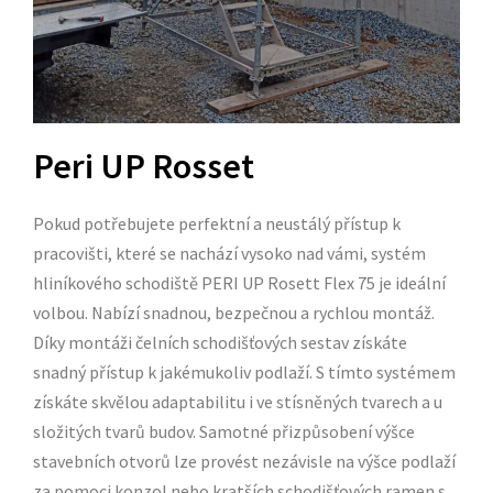
Peri UP Rosset
Pokud potřebujete perfektní a neustálý přístup k
pracovišti, které se nachází vysoko nad vámi, systém
hliníkového schodiště PERI UP Rosett Flex 75 je ideální
volbou. Nabízí snadnou, bezpečnou a rychlou montáž.
Díky montáži čelních schodišťových sestav získáte
snadný přístup k jakémukoliv podlaží. S tímto systémem
získáte skvělou adaptabilitu i ve stísněných tvarech a u
složitých tvarů budov. Samotné přizpůsobení výšce
stavebních otvorů lze provést nezávisle na výšce podlaží
za pomoci konzol nebo kratších schodišťových ramen s